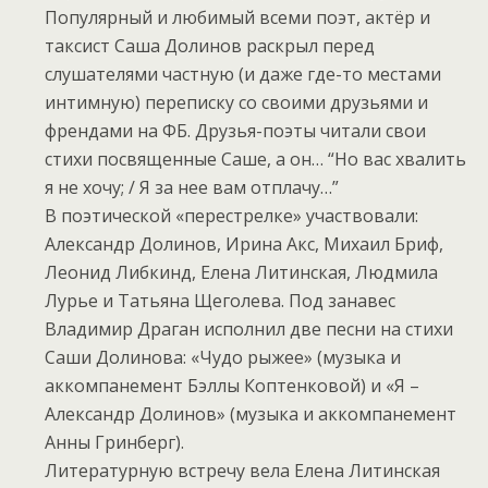
Популярный и любимый всеми поэт, актёр и
таксист Саша Долинов раскрыл перед
слушателями частную (и даже где-то местами
интимную) переписку со своими друзьями и
френдами на ФБ. Друзья-поэты читали свои
стихи посвященные Саше, а он… “Но вас хвалить
я не хочу; / Я за нее вам отплачу…”
В поэтической «перестрелке» участвовали:
Александр Долинов, Ирина Акс, Михаил Бриф,
Леонид Либкинд, Елена Литинская, Людмила
Лурье и Татьяна Щеголева. Под занавес
Владимир Драган исполнил две песни на стихи
Саши Долинова: «Чудо рыжее» (музыка и
аккомпанемент Бэллы Коптенковой) и «Я –
Александр Долинов» (музыка и аккомпанемент
Анны Гринберг).
Литературную встречу вела Елена Литинская