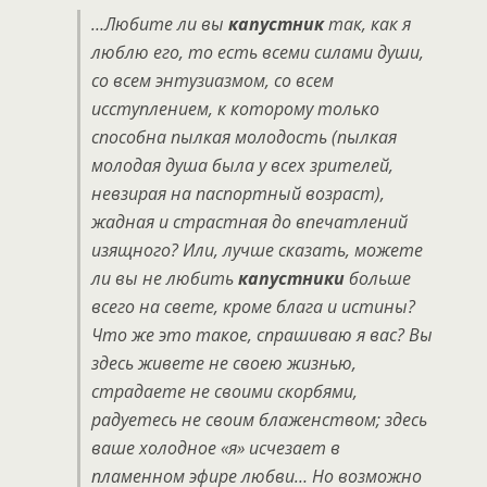
…Любите ли вы
капустник
так, как я
люблю его, то есть всеми силами души,
со всем энтузиазмом, со всем
исступлением, к которому только
способна пылкая молодость (пылкая
молодая душа была у всех зрителей,
невзирая на паспортный возраст),
жадная и страстная до впечатлений
изящного? Или, лучше сказать, можете
ли вы не любить
капустники
больше
всего на свете, кроме блага и истины?
Что же это такое, спрашиваю я
вас? Вы
здесь живете не своею жизнью,
страдаете не своими скорбями,
радуетесь не своим блаженством; здесь
ваше холодное «я» исчезает в
пламенном эфире любви… Но возможно