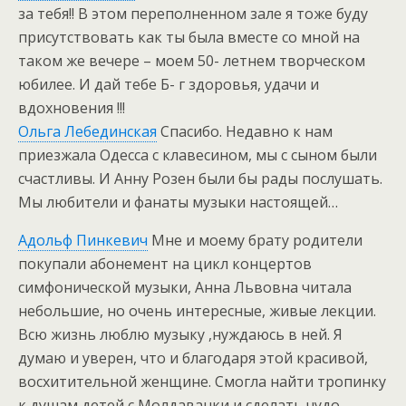
за тебя!! В этом переполненном зале я тоже буду
присутствовать как ты была вместе со мной на
таком же вечере – моем 50- летнем творческом
юбилее. И дай тебе Б- г здоровья, удачи и
вдохновения !!!
Ольга Лебединская
Спасибо. Недавно к нам
приезжала Одесса с клавесином, мы с сыном были
счастливы. И Анну Розен были бы рады послушать.
Мы любители и фанаты музыки настоящей…
Адольф Пинкевич
Мне и моему брату родители
покупали абонемент на цикл концертов
симфонической музыки, Анна Львовна читала
небольшие, но очень интересные, живые лекции.
Всю жизнь люблю музыку ,нуждаюсь в ней. Я
думаю и уверен, что и благодаря этой красивой,
восхитительной женщине. Смогла найти тропинку
к душам детей с Молдаванки и сделать чудо