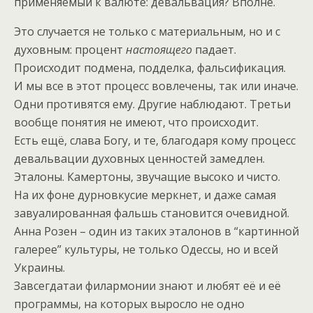
применяемый к валюте: девальвация? Вполне.
Это случается не только с материальным, но и с
духовным: процент
настоящего
падает.
Происходит подмена, подделка, фальсификация.
И мы все в этот процесс вовлечены, так или иначе.
Одни противятся ему. Другие наблюдают. Третьи
вообще понятия не имеют, что происходит.
Есть ещё, слава Богу, и те, благодаря кому процесс
девальвации духовных ценностей замедлен.
Эталоны. Камертоны, звучащие высоко и чисто.
На их фоне дурновкусие меркнет, и даже самая
завуалированная фальшь становится очевидной.
Анна Розен – один из таких эталонов в “картинной
галерее” культуры, не только Одессы, но и всей
Украины.
Завсегдатаи филармонии знают и любят её и её
программы, на которых выросло не одно